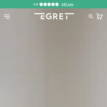
4.4
242 avis
tenu principal