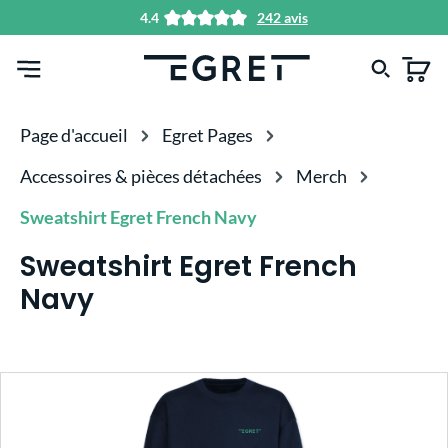
4.4
242 avis
tenu principal
Page d'accueil
Egret Pages
Accessoires & pièces détachées
Merch
Sweatshirt Egret French Navy
Sweatshirt Egret French
Navy
Ignorer la galerie d'images