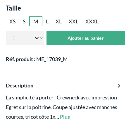
Sélectionnez
Taille
XS
S
M
L
XL
XXL
XXXL
Ajouter au panier
Réf. produit :
ME_17039_M
Description
La simplicité à porter : Crewneck avec impression
Egret sur la poitrine. Coupe ajustée avec manches
courtes, tricot côte 1x…
Plus