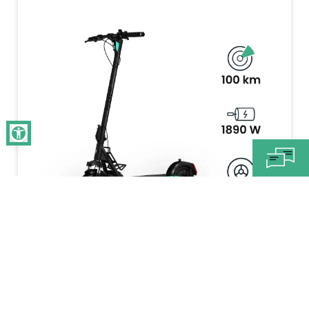
20 km/h (+10 %)
Vitesse maximale
≤ 100 km
Autonomie
130 kg
Charge maximale
27,7 kg
Poids
Avant+Arrière
Clignotant
Suspension intégrale
Suspension
32 %
capacité de montée*
Conforme au StVZO (code de
Homologation
la route allemand)
sur route
Puissance
Confort
799,00 €
799,00 €