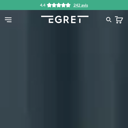
4.4
242 avis
tenu principal