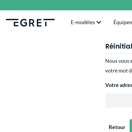
recherche
Passer à la navigation principale
E-modèles
Équipe
Réiniti
Nous vous e
votre mot d
Votre adre
Retour