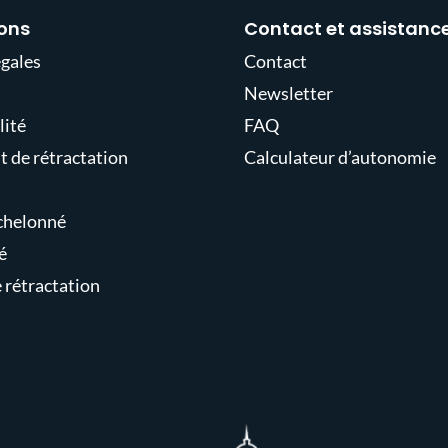
ons
Contact et assistanc
gales
Contact
Newsletter
lité
FAQ
t de rétractation
Calculateur d’autonomie
chelonné
é
e rétractation