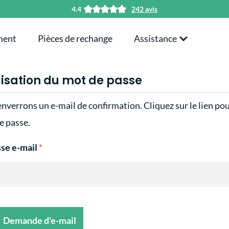
4.4
242 avis
ment
Pièces de rechange
Assistance
alisation du mot de passe
nverrons un e-mail de confirmation. Cliquez sur le lien po
e passe.
sse e-mail
*
Demande d'e-mail