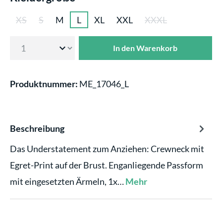
XS
S
M
L
XL
XXL
XXXL
(Diese Option ist zurzeit nicht verfügbar.)
(Diese Option ist zurzeit nicht verfügbar.)
(Diese Option ist zurzei
In den Warenkorb
Produktnummer:
ME_17046_L
Beschreibung
Das Understatement zum Anziehen: Crewneck mit
Egret-Print auf der Brust. Enganliegende Passform
mit eingesetzten Ärmeln, 1x…
Mehr