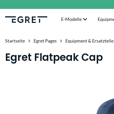
springen
Zur Hauptnavigation springen
E-Modelle
Equipm
Startseite
Egret Pages
Equipment & Ersatzteile
Egret Flatpeak Cap
Bildergalerie überspringen