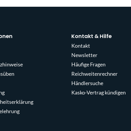
ionen
Kontakt & Hilfe
Kontakt
Newsletter
zhinweise
Häufige Fragen
usüben
Reichweitenrechner
Händlersuche
ng
Kasko-Vertrag kündigen
iheitserklärung
elehrung