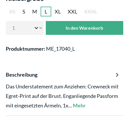
XS
S
M
L
XL
XXL
XXXL
(Diese Option ist zurzeit nicht verfügbar.)
(Diese Option ist zurzei
In den Warenkorb
Produktnummer:
ME_17040_L
Beschreibung
Das Understatement zum Anziehen: Crewneck mit
Egret-Print auf der Brust. Enganliegende Passform
mit eingesetzten Ärmeln, 1x…
Mehr