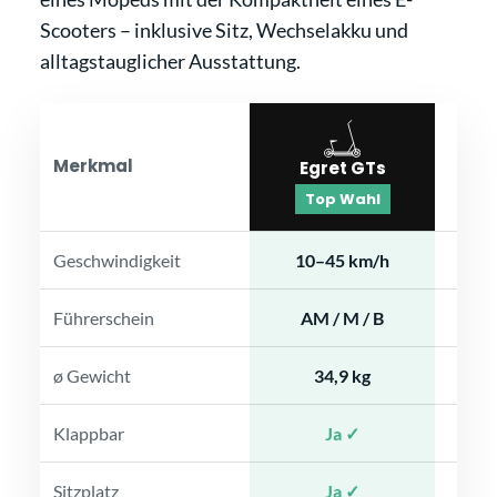
Scooters – inklusive Sitz, Wechselakku und
alltagstauglicher Ausstattung.
Merkmal
Egret GTs
2
Top Wahl
Geschwindigkeit
10–45 km/h
Führerschein
AM / M / B
ø Gewicht
34,9 kg
ca
Klappbar
Ja ✓
Sitzplatz
Ja ✓