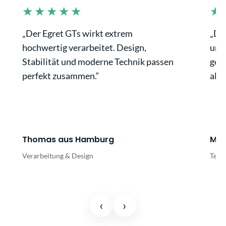
★★★★★
★
„Der Egret GTs wirkt extrem
„Die
hochwertig verarbeitet. Design,
und
Stabilität und moderne Technik passen
gena
perfekt zusammen.“
allt
Thomas aus Hamburg
Mar
Verarbeitung & Design
Temp
‹
›