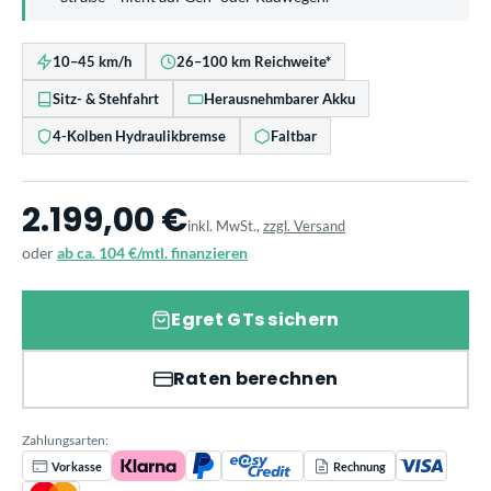
10–45 km/h
26–100 km Reichweite*
Sitz- & Stehfahrt
Herausnehmbarer Akku
4-Kolben Hydraulikbremse
Faltbar
2.199,00 €
inkl. MwSt.,
zzgl. Versand
oder
ab ca. 104 €/mtl. finanzieren
Egret GTs sichern
Raten berechnen
Zahlungsarten:
Vorkasse
Rechnung