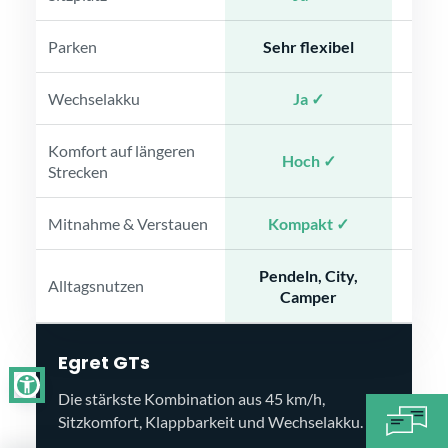
Parken
Sehr flexibel
Se
Wechselakku
Ja ✓
M
Komfort auf längeren
Hoch ✓
Strecken
Mitnahme & Verstauen
Kompakt ✓
Pendeln, City,
Alltagsnutzen
K
Camper
Egret GTs
Die stärkste Kombination aus 45 km/h,
Sitzkomfort, Klappbarkeit und Wechselakku.