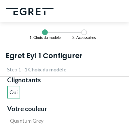
tenu principal
1. Choix du modèle
2. Accessoires
Egret Ey! 1 Configurer
Step 1 - 1
Choix du modèle
Sélectionnez
Clignotants
Oui
(Cette option n'est pas disponible pour le moment.)
Votre couleur
Quantum Grey