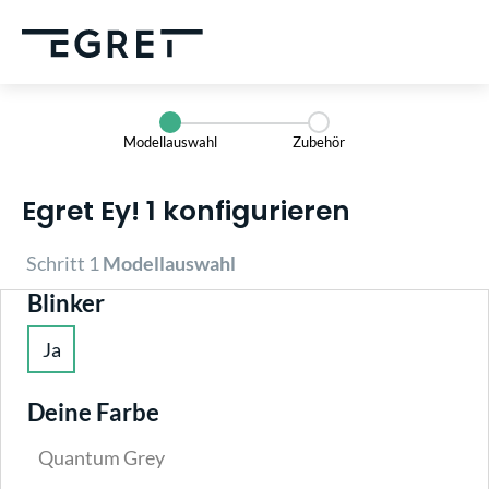
alt springen
Modellauswahl
Zubehör
Egret Ey! 1 konfigurieren
Schritt 1
Modellauswahl
auswählen
Blinker
Ja
(Diese Option ist zurzeit nicht verfügbar.)
Deine Farbe
Quantum Grey