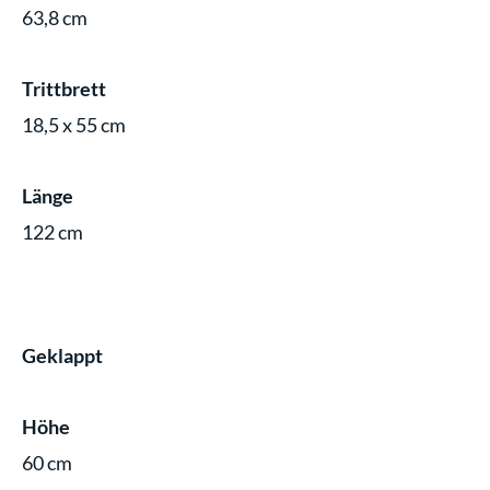
63,8 cm
Trittbrett
18,5 x 55 cm
Länge
122 cm
Geklappt
Höhe
60 cm